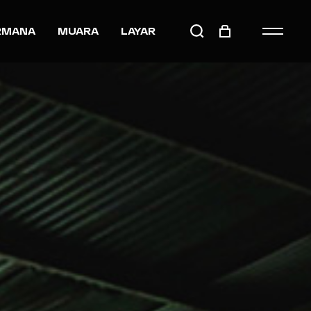
RMANA
MUARA
LAYAR